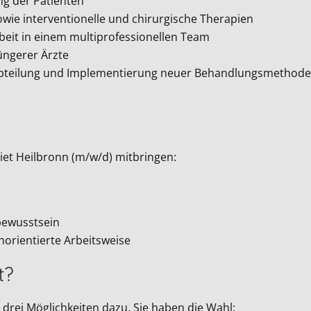
ng der Patienten
ie interventionelle und chirurgische Therapien
eit in einem multiprofessionellen Team
üngerer Ärzte
r Abteilung und Implementierung neuer Behandlungsmethod
iet Heilbronn (m/w/d) mitbringen:
bewusstsein
orientierte Arbeitsweise
t?
drei Möglichkeiten dazu. Sie haben die Wahl: