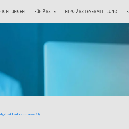
NRICHTUNGEN
FÜR ÄRZTE
HIPO ÄRZTEVERMITTLUNG
K
elgebiet Heilbronn (m/w/d)