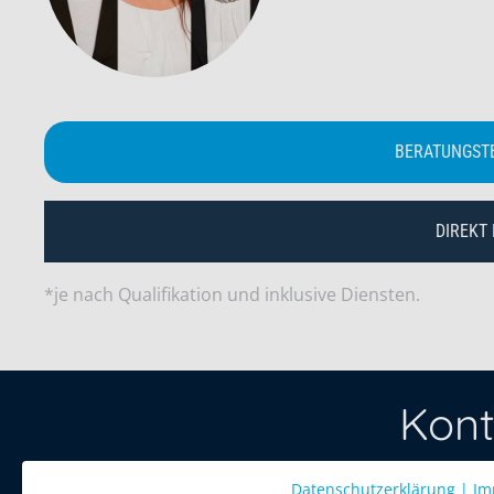
BERATUNGST
DIREKT
*je nach Qualifikation und inklusive Diensten.
Kont
Datenschutzerklärung
Treten Sie 
|
Im