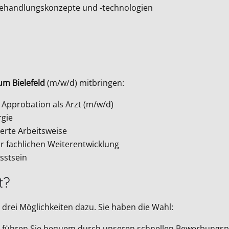
Behandlungskonzepte und -technologien
um Bielefeld
(m/w/d) mitbringen:
Approbation als Arzt (m/w/d)
rgie
erte Arbeitsweise
r fachlichen Weiterentwicklung
sstsein
t?
drei Möglichkeiten dazu. Sie haben die Wahl:
Wir führen Sie bequem durch unseren schnellen Bewerbungsp