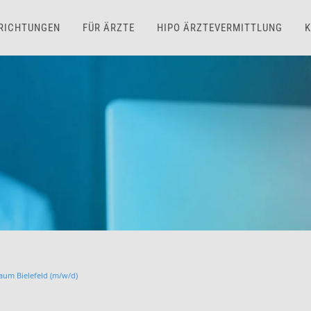
NRICHTUNGEN
FÜR ÄRZTE
HIPO ÄRZTEVERMITTLUNG
K
aum Bielefeld (m/w/d)