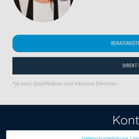
BERATUNGST
DIREKT
*je nach Qualifikation und inklusive Diensten.
Kont
Datenschutzerklärung
Treten Sie 
|
Im