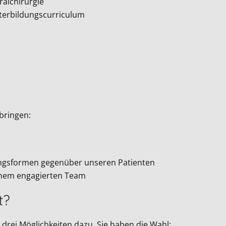
ralchirurgie
terbildungscurriculum
tbringen:
ngsformen gegenüber unseren Patienten
einem engagierten Team
t?
drei Möglichkeiten dazu. Sie haben die Wahl: