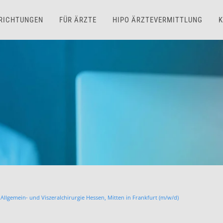
NRICHTUNGEN
FÜR ÄRZTE
HIPO ÄRZTEVERMITTLUNG
K
 Allgemein- und Viszeralchirurgie Hessen, Mitten in Frankfurt (m/w/d)