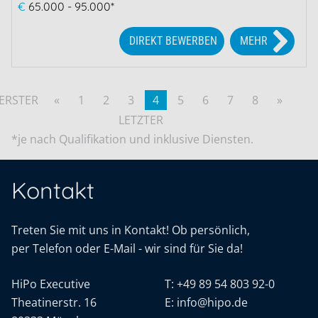
€
65.000 - 95.000*
DIREKT BEWERBEN
MEHR
ERSTER
«
1
2
3
4
5
6
7
8
»
LETZTER
*je nach Qualifikation und inklusive Diensten.
Kontakt
Treten Sie mit uns in Kontakt! Ob persönlich,
per Telefon oder E-Mail - wir sind für Sie da!
HiPo Executive
T:
+49 89 54 803 92-0
Theatinerstr. 16
E:
info@hipo.de