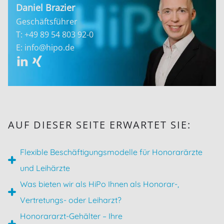
Daniel Brazier
Geschäftsführer
T: +49 89 54 803 92-0
E: info@hipo.de
AUF DIESER SEITE ERWARTET SIE:
Flexible Beschäftigungsmodelle für Honorarärzte
und Leihärzte
Was bieten wir als HiPo Ihnen als Honorar-,
Vertretungs- oder Leiharzt?
Honorararzt-Gehälter – Ihre