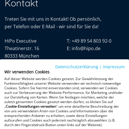
Kontakt
Treten Sie mit uns in Kontakt! Ob persönlich,
per Telefon oder E-Mail - wir sind für Sie da!
HiPo Executive
T:
+49 89 54 803 92-0
Theatinerstr. 16
E:
info@hipo.de
80333 München
Datenschutzerklärung
|
Impressum
Wir verwenden Cookies
Auf dieser Website werden Cookies gesetzt. Zur Gewährleistung der
Funktionsfähigkeit unserer Website verwenden wir technisch notwendige
Cookies. Sofern Sie hiermit einverstanden sind, verwenden wir Cookies
auch zur Verbesserung der Website-Performance, für Marketing und/oder
Datenschutz
AGB
Impressum
zur Darstellung von Karten. Wenn Sie festlegen möchten, welche der
zuletzt genannten Cookies gesetzt werden dürfen, so klicken Sie auf
„
Cookie-Einstellungen verwalten
" um eine detaillierte Beschreibung der
+300 Google-Rezensionen
von uns verwendeten Arten von Cookies und Informationen über die
entsprechenden Anbieter zu erhalten, sowie diese Einstellungen
★
★
★
★
★
aufzurufen und Cookies auch jederzeit nachträglich abzuwählen. (z.B.
4,9 von 5 Sternen
durch den Fingerabdruck-Button unten links auf der Website).