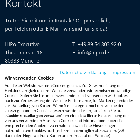
Kontakt
Treten Sie mit uns in Kontakt! Ob persönlich,
per Telefon oder E-Mail - wir sind für Sie da!
HiPo Executive
T:
+49 89 54 803 92-0
Theatinerstr. 16
E:
info@hipo.de
80333 München
Datenschutzerklärung
|
Impressum
Wir verwenden Cookies
Auf dieser Website werden Cookies gesetzt. Zur Gewährleistung der
Funktionsfähigkeit unserer Website verwenden wir technisch notwendige
Cookies. Sofern Sie hiermit einverstanden sind, verwenden wir Cookies
auch zur Verbesserung der Website-Performance, für Marketing und/oder
Datenschutz
AGB
Impressum
zur Darstellung von Karten. Wenn Sie festlegen möchten, welche der
zuletzt genannten Cookies gesetzt werden dürfen, so klicken Sie auf
„
Cookie-Einstellungen verwalten
" um eine detaillierte Beschreibung der
+300 Google-Rezensionen
von uns verwendeten Arten von Cookies und Informationen über die
entsprechenden Anbieter zu erhalten, sowie diese Einstellungen
★
★
★
★
★
aufzurufen und Cookies auch jederzeit nachträglich abzuwählen. (z.B.
4,9 von 5 Sternen
durch den Fingerabdruck-Button unten links auf der Website).