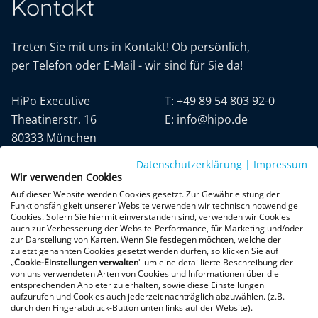
Kontakt
Treten Sie mit uns in Kontakt! Ob persönlich,
per Telefon oder E-Mail - wir sind für Sie da!
HiPo Executive
T:
+49 89 54 803 92-0
Theatinerstr. 16
E:
info@hipo.de
80333 München
Datenschutzerklärung
|
Impressum
Wir verwenden Cookies
Auf dieser Website werden Cookies gesetzt. Zur Gewährleistung der
Funktionsfähigkeit unserer Website verwenden wir technisch notwendige
Cookies. Sofern Sie hiermit einverstanden sind, verwenden wir Cookies
auch zur Verbesserung der Website-Performance, für Marketing und/oder
Datenschutz
AGB
Impressum
zur Darstellung von Karten. Wenn Sie festlegen möchten, welche der
zuletzt genannten Cookies gesetzt werden dürfen, so klicken Sie auf
„
Cookie-Einstellungen verwalten
" um eine detaillierte Beschreibung der
+300 Google-Rezensionen
von uns verwendeten Arten von Cookies und Informationen über die
entsprechenden Anbieter zu erhalten, sowie diese Einstellungen
★
★
★
★
★
aufzurufen und Cookies auch jederzeit nachträglich abzuwählen. (z.B.
4,9 von 5 Sternen
durch den Fingerabdruck-Button unten links auf der Website).