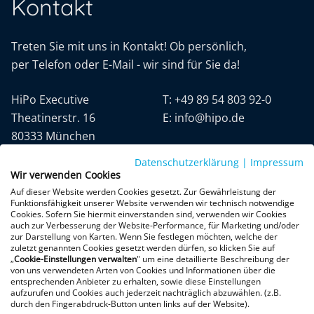
Kontakt
Treten Sie mit uns in Kontakt! Ob persönlich,
per Telefon oder E-Mail - wir sind für Sie da!
HiPo Executive
T:
+49 89 54 803 92-0
Theatinerstr. 16
E:
info@hipo.de
80333 München
Datenschutzerklärung
|
Impressum
Wir verwenden Cookies
Auf dieser Website werden Cookies gesetzt. Zur Gewährleistung der
Funktionsfähigkeit unserer Website verwenden wir technisch notwendige
Cookies. Sofern Sie hiermit einverstanden sind, verwenden wir Cookies
auch zur Verbesserung der Website-Performance, für Marketing und/oder
Datenschutz
AGB
Impressum
zur Darstellung von Karten. Wenn Sie festlegen möchten, welche der
zuletzt genannten Cookies gesetzt werden dürfen, so klicken Sie auf
„
Cookie-Einstellungen verwalten
" um eine detaillierte Beschreibung der
+300 Google-Rezensionen
von uns verwendeten Arten von Cookies und Informationen über die
entsprechenden Anbieter zu erhalten, sowie diese Einstellungen
★
★
★
★
★
aufzurufen und Cookies auch jederzeit nachträglich abzuwählen. (z.B.
4,9 von 5 Sternen
durch den Fingerabdruck-Button unten links auf der Website).